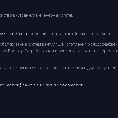
стройство внутренних инженерных систем
ww.feerus.com
- компании, оказывающей комплекс услуг по ус
обслуживание систем вентиляции, отопления, холодоснабжен
нему Востоку. Разрабатываем и воплощаем в жизнь современ
ужим их с любыми смартфонами, планшетами и другими устройс
чта
master@dalweb.su
и скайп
dalwebmaster