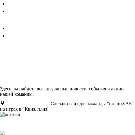
Главная
Услуги
DALWEB
Портфолио
Блог
Дальвебстудия
Блог интернет-агентства
"Дальвебмастер"
Здесь вы найдете все актуальные новости, события и акции
нашей команды.
Дальвебмастер
Блог
Сделали сайт для команды "полноХАБ"
на играх в "Квиз, плиз!"