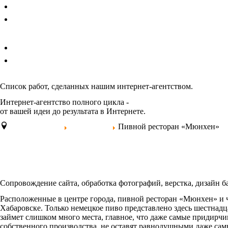
Главная
Услуги
DALWEB
Портфолио
Блог
Дальвебстудия
Список работ, сделанных нашим интернет-агентством.
Интернет-агентство полного цикла -
от вашей идеи до результата в Интернете.
Дальвебмастер
Портфолио
Пивной ресторан «Мюнхен»
Пивной ресторан «Мюнх
Сопровождение сайта, обработка фотографий, верстка, дизайн 
Расположенные в центре города, пивной ресторан «Мюнхен» и ч
Хабаровске. Только немецкое пиво представлено здесь шестнад
займет слишком много места, главное, что даже самые придирчи
собственного производства, не оставят равнодушными даже сам