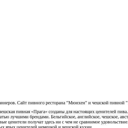
ен»
баннеров. Сайт пивного ресторана "Мюнхен" и чешской пивной "
ешская пивная «Прага» созданы для настоящих ценителей пива. 
цатью лучшими брендами. Бельгийское, английское, чешское, ав
вые ценители получат здесь ни с чем не сравнимое удовольствие
ых ярых ценителей немецкой и чешской кухни.